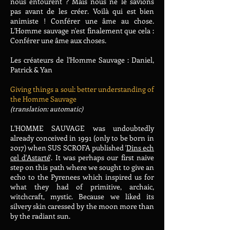
nous entourent ? Mais nous ne le savions
pas avant de les créer. Voilà qui est bien
animiste ! Conférer une âme au chose.
L'Homme sauvage n'est finalement que cela :
Conférer une âme aux choses.
Les créateurs de l'Homme Sauvage : Daniel,
Patrick & Yan
Giving things a soul: better understanding of
the Homme Sauvage
(translation: automatic)
L'HOMME SAUVAGE was undoubtedly
already conceived in 1991 (only to be born in
2017) when SUS SCROFA published '
Dins ech
cel d'Astarté
'. It was perhaps our first naive
step on this path where we sought to give an
echo to the Pyrenees which inspired us for
what they had of primitive, archaic,
witchcraft, mystic. Because we liked its
silvery skin caressed by the moon more than
by the radiant sun.