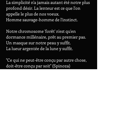
La simplicité n'a jamais autant été notre plus
profond désir. La lenteur est ce que l'on
appelle le plus de nos voeux.
Homme sauvage-homme de l'instinct.
Notre chromosome 'forêt' n'est qu'en
dormance millénaire, prêt au premier pas.
Un masque sur notre peau y suffit.
La lueur argentée de la lune y suffit.
''Ce qui ne peut-être conçu par autre chose,
doit-être conçu par soit'' (Spinoza)
L'Homme sauvage est un événement
à but non lucratif, non professionnel,
non business et familial...
poétique,
attaché au respect de la nature et des
gens dans leur diversité. L'événement
est conduit par une petite équipe
soudée par des liens familiaux,
amicaux sensible au respect des