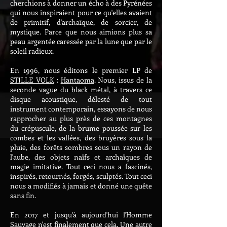
cherchions à donner un écho à des Pyrénées
qui nous inspiraient pour ce qu'elles avaient
de primitif, d'archaïque, de sorcier, de
mystique. Parce que nous aimions plus sa
peau argentée caressée par la lune que par le
soleil radieux.
En 1996, nous éditons le premier LP de
STILLE VOLK
:
Hantaoma
. Nous, issus de la
seconde vague du black métal, à travers ce
disque acoustique, délesté de tout
instrument contemporain, essayons de nous
rapprocher au plus près de ces montagnes
du crépuscule, de la brume poussée sur les
combes et les vallées, des bruyères sous la
pluie, des forêts sombres sous un rayon de
l'aube, des objets naïfs et archaïques de
magie imitative. Tout ceci nous a fascinés,
inspirés, retournés, forgés, sculptés. Tout ceci
nous a modifiés à jamais et donné une quête
sans fin.
En 2017 et jusqu'à aujourd'hui l'Homme
Sauvage n'est finalement que cela. Une autre