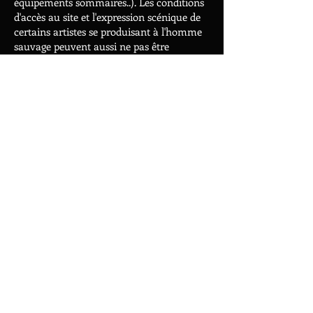
équipements sommaires..). Les conditions
d'accès au site et l'expression scénique de
certains artistes se produisant à l'homme
sauvage peuvent aussi ne pas être
adaptées à la présence d'enfants de moins
de 12 ans.
Tous les mineurs doivent être
accompagnés d'un parent ou d'un adulte
muni d'une autorisation parentale. Si ces
conditions ne sont pas respectées ils ne
seront pas autorisés à entrer.
REMINDER ABOUT THE ACCEPTANCE
OF MINORS
Children are welcome, however L'Homme
Sauvage is primarily aimed at an adult
audience due to the constraints of the site
(remoteness, basic equipment...). The
conditions of access to the site and the
scenic expression of certain artists